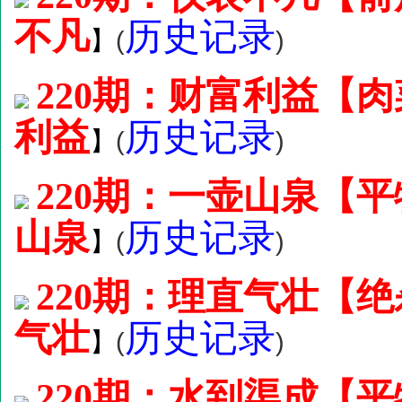
不凡
历史记录
(
)
】
220期：财富利益【
利益
历史记录
(
)
】
220期：一壶山泉【
山泉
历史记录
(
)
】
220期：理直气壮【
气壮
历史记录
(
)
】
220期：水到渠成【