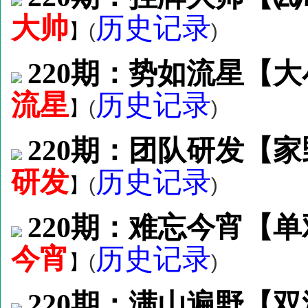
大帅
历史记录
(
)
】
220期：势如流星【
流星
历史记录
(
)
】
220期：团队研发【
研发
历史记录
(
)
】
220期：难忘今宵【
今宵
历史记录
(
)
】
220期：满山遍野【