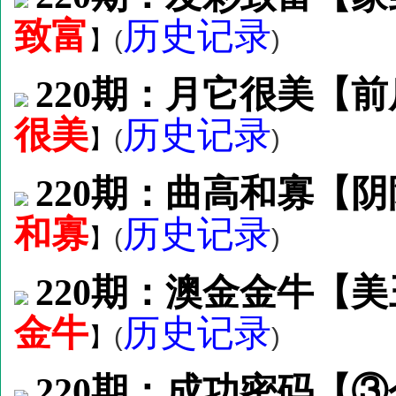
致富
历史记录
(
)
】
220期：月它很美【
很美
历史记录
(
)
】
220期：曲高和寡【
和寡
历史记录
(
)
】
220期：澳金金牛【
金牛
历史记录
(
)
】
220期：成功密码【