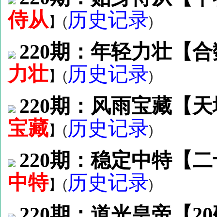
侍从
历史记录
(
)
】
220期：年轻力壮【
力壮
历史记录
(
)
】
220期：风雨宝藏【
宝藏
历史记录
(
)
】
220期：稳定中特【
中特
历史记录
(
)
】
220期：道光皇帝【2