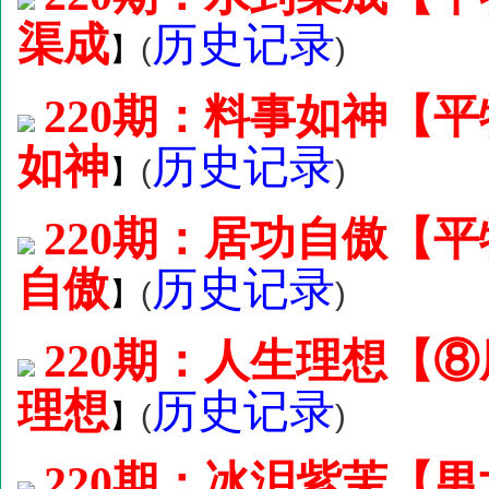
渠成
历史记录
(
)
】
220期：料事如神【
如神
历史记录
(
)
】
220期：居功自傲【
自傲
历史记录
(
)
】
220期：人生理想【
理想
历史记录
(
)
】
220期：冰泪紫茉【