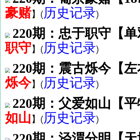
豪赌
历史记录
(
)
】
220期：忠于职守【
职守
历史记录
(
)
】
220期：震古烁今【
烁今
历史记录
(
)
】
220期：父爱如山【
如山
历史记录
(
)
】
220期：泾渭分明【