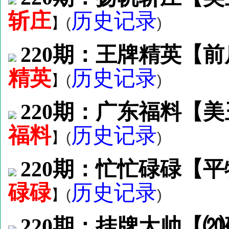
斩庄
历史记录
(
)
】
220期：王牌精英【
精英
历史记录
(
)
】
220期：广东福料【
福料
历史记录
(
)
】
220期：忙忙碌碌【
碌碌
历史记录
(
)
】
220期：挂牌大帅【