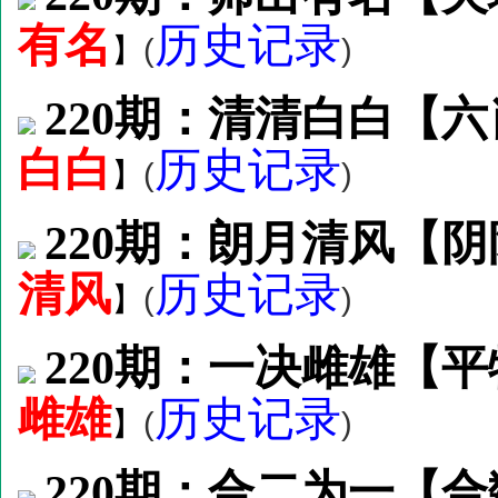
有名
历史记录
(
)
】
220期：清清白白【
白白
历史记录
(
)
】
220期：朗月清风【
清风
历史记录
(
)
】
220期：一决雌雄【
雌雄
历史记录
(
)
】
220期：合二为一【