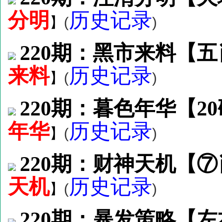
分明
历史记录
(
)
】
220期：黑市来料【
来料
历史记录
(
)
】
220期：暮色年华【2
年华
历史记录
(
)
】
220期：财神天机【
天机
历史记录
(
)
】
220期：暴发策略【