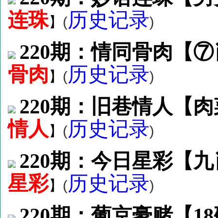
连珠
历史记录
(
)
】
220期：情同骨肉【
骨肉
历史记录
(
)
】
220期：旧巷情人【
情人
历史记录
(
)
】
220期：今日星彩【
星彩
历史记录
(
)
】
220期：葡京豪赌【1