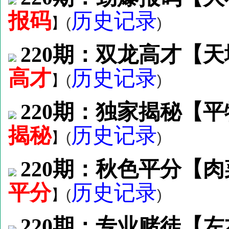
报码
历史记录
(
)
】
220期：双龙高才【
高才
历史记录
(
)
】
220期：独家揭秘【
揭秘
历史记录
(
)
】
220期：秋色平分【
平分
历史记录
(
)
】
220期：专业赌徒【