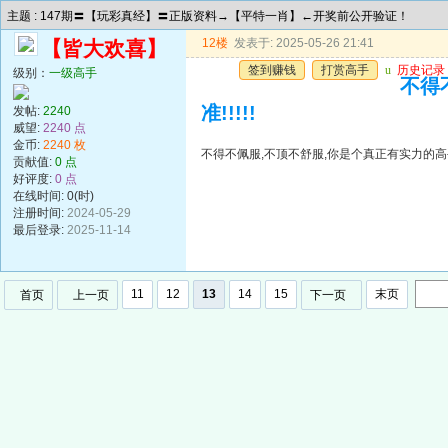
主题 : 147期〓【玩彩真经】〓正版资料→【平特一肖】←开奖前公开验证！
12楼
发表于: 2025-05-26 21:41
【皆大欢喜】
签到赚钱
打赏高手
u
历史记录
级别：
一级高手
不得
准!!!!!
发帖:
2240
威望:
2240 点
金币:
2240 枚
不得不佩服,不顶不舒服,你是个真正有实力的高手,
贡献值:
0 点
好评度:
0 点
在线时间: 0(时)
注册时间:
2024-05-29
最后登录:
2025-11-14
11
12
13
14
15
末页
首页
上一页
下一页