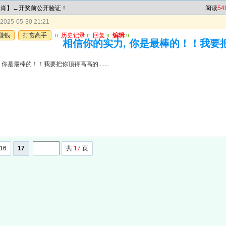
特一肖】←开奖前公开验证！
阅读
54
025-05-30 21:21
赚钱
打赏高手
u
历史记录
u
回复
u
编辑
u
相信你的实力, 你是最棒的！！我要把你顶
 你是最棒的！！我要把你顶得高高的.......
16
17
共
17
页