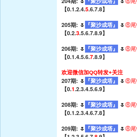
204期: 🌷
『聚沙成塔』
🌷
⑧尾
【0.1.2.4.
5
.6.7.8】
205期: 🌷
『聚沙成塔』
🌷
⑧尾
【0.2.
3
.5.6.7.8.9】
206期: 🌷
『聚沙成塔』
🌷
⑧尾
【0.1.4.5.6.
7
.8.9】
欢迎微信加QQ转发+关注
207期: 🌷
『聚沙成塔』
🌷
⑧尾
【0.
1
.2.3.4.5.6.9】
208期: 🌷
『聚沙成塔』
🌷
⑧尾
【0.1.2.3.4.6.7.8】
209期: 🌷
『聚沙成塔』
🌷
⑧尾
【1.2.3.5.6.7.
8
.9】