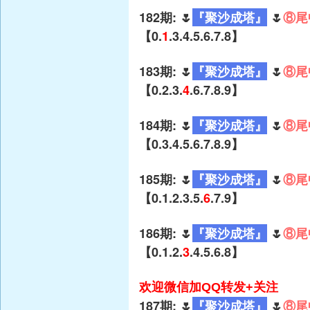
182期: 🌷
『聚沙成塔』
🌷
⑧尾
【0.
1
.3.4.5.6.7.8】
183期: 🌷
『聚沙成塔』
🌷
⑧尾
【0.2.3.
4
.6.7.8.9】
184期: 🌷
『聚沙成塔』
🌷
⑧尾
【0.3.4.5.6.7.8.9】
185期: 🌷
『聚沙成塔』
🌷
⑧尾
【0.1.2.3.5.
6
.7.9】
186期: 🌷
『聚沙成塔』
🌷
⑧尾
【0.1.2.
3
.4.5.6.8】
欢迎微信加QQ转发+关注
187期: 🌷
『聚沙成塔』
🌷
⑧尾