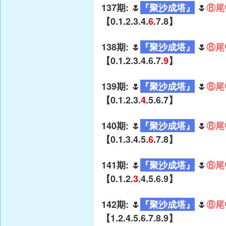
137期: 🌷
『聚沙成塔』
🌷
⑧尾
【0.1.2.3.4.
6
.7.8】
138期: 🌷
『聚沙成塔』
🌷
⑧尾
【0.1.2.3.4.6.7.
9
】
139期: 🌷
『聚沙成塔』
🌷
⑧尾
【0.1.2.3.
4
.5.6.7】
140期: 🌷
『聚沙成塔』
🌷
⑧尾
【0.1.3.4.5.
6
.7.8】
141期: 🌷
『聚沙成塔』
🌷
⑧尾
【0.1.2.
3
.4.5.6.9】
142期: 🌷
『聚沙成塔』
🌷
⑧尾
【1.2.4.5.6.7.8.9】