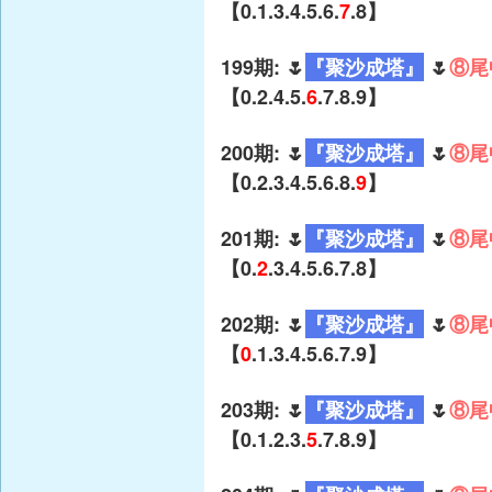
【0.1.3.4.5.6.
7
.8】
199期: 🌷
『聚沙成塔』
🌷
⑧尾
【0.2.4.5.
6
.7.8.9】
200期: 🌷
『聚沙成塔』
🌷
⑧尾
【0.2.3.4.5.6.8.
9
】
201期: 🌷
『聚沙成塔』
🌷
⑧尾
【0.
2
.3.4.5.6.7.8】
202期: 🌷
『聚沙成塔』
🌷
⑧尾
【
0
.1.3.4.5.6.7.9】
203期: 🌷
『聚沙成塔』
🌷
⑧尾
【0.1.2.3.
5
.7.8.9】